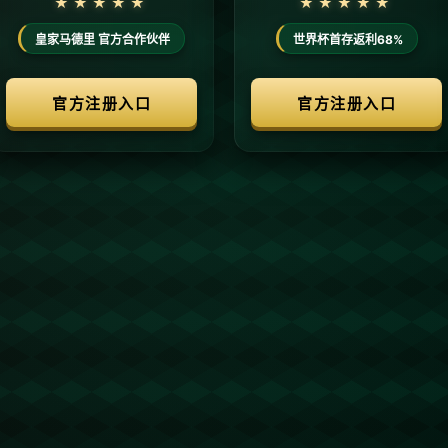
★★★★★
★★★★★
皇家马德里 官方合作伙伴
世界杯首存返利68%
官方注册入口
官方注册入口