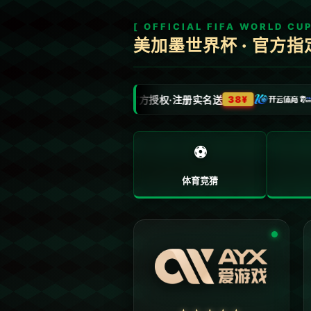
[ OFFICIAL FIFA WORLD CUP
美加墨世界杯 · 官方指定网
FIFA官方授权·注册实名送
38¥
⚽️
体育竞猜