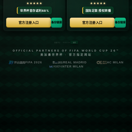
★★★★★
★★★★★
世界杯首存返利68%
国际足联 授权转播
官方注册入口
官方注册入口
备份链接
备份链接
直播平台 ：58261·me
访问
OFFICIAL PARTNERS OF FIFA WORLD CUP 26™
美加墨世界杯 · 官方指定网站
FIFA 2026
REAL MADRID
AC MILAN
INTER MILAN