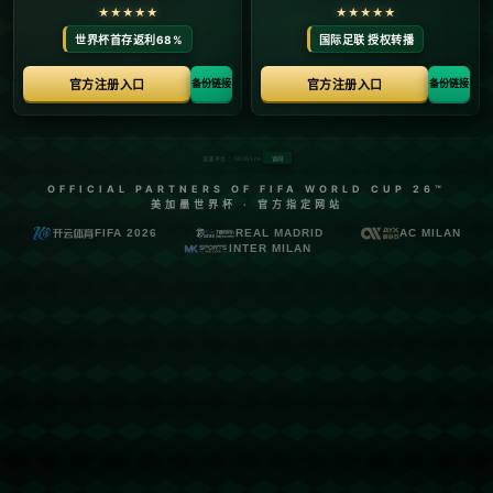
★★★★★
★★★★★
世界杯首存返利68%
国际足联 授权转播
官方注册入口
官方注册入口
备份链接
备份链接
直播平台 ：58261·me
访问
OFFICIAL PARTNERS OF FIFA WORLD CUP 26™
美加墨世界杯 · 官方指定网站
FIFA 2026
REAL MADRID
AC MILAN
INTER MILAN