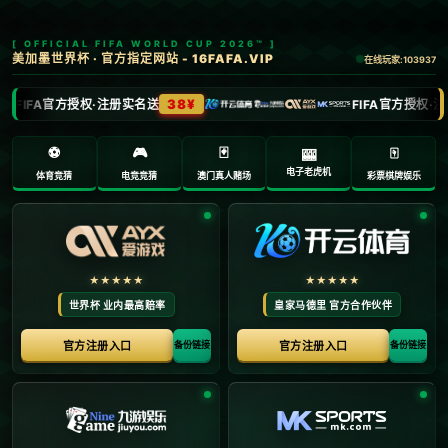
[ OFFICIAL FIFA WORLD CUP 2026™ ]
美加墨世界杯 · 官方指定网站 - 16FAFA.VIP
在线玩家:
103937
38¥
FIFA官方授权·注册实名送
FIFA官方授权·注
⚽️
🎮
🃏
🀄️
🎰
电子老虎机
体育竞猜
电竞竞猜
澳门真人赌场
彩票棋牌娱乐
★★★★★
★★★★★
世界杯 业内最高赔率
皇家马德里 官方合作伙伴
官方注册入口
官方注册入口
备份链接
备份链接