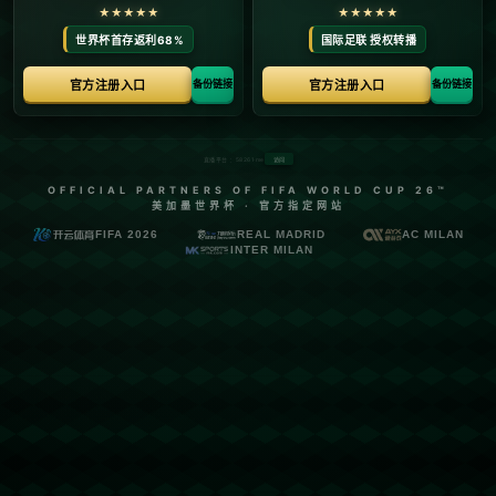
★★★★★
★★★★★
世界杯首存返利68%
国际足联 授权转播
官方注册入口
官方注册入口
备份链接
备份链接
直播平台 ：58261·me
访问
OFFICIAL PARTNERS OF FIFA WORLD CUP 26™
美加墨世界杯 · 官方指定网站
FIFA 2026
REAL MADRID
AC MILAN
INTER MILAN