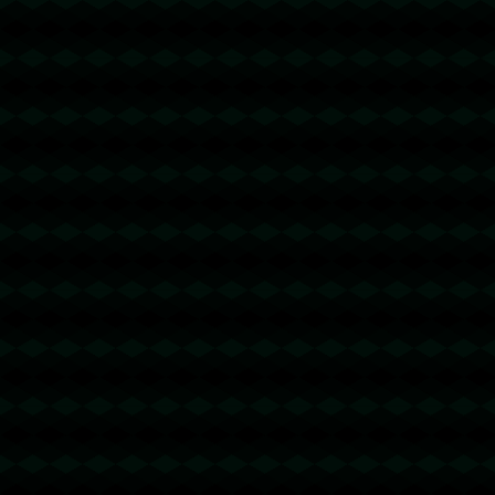
随时联系我们
您的姓名*
您的邮箱*
服务类型*