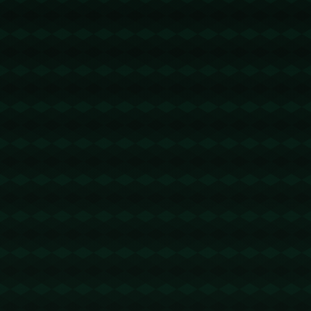
资讯 聚合
03
探索更多
全天候可用
联系我们获取 电竞资讯 +86-