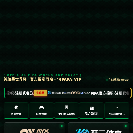
每日 00:00 - 24:00
完成的供暖解决方案
极速电竞APP
了解更多
播放视频