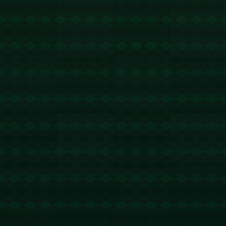
为何选择我们
通过我们的专业平台 获取您的
电竞解决方案
便捷观赛
赛事数据分析