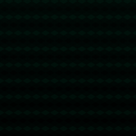
品牌与设计
网站营销方案
免费15GB
24/7系统监控
无限流量
选择套餐
高级套餐