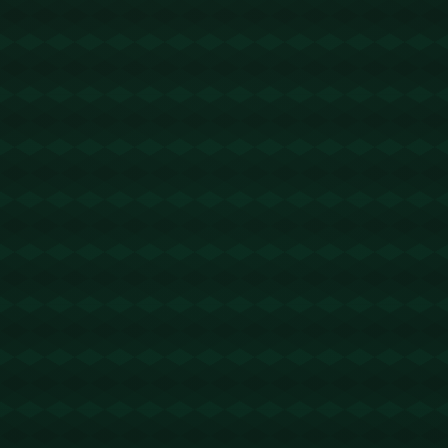
电竞官网致力于打造国际化电竞平台，提供安全、便捷的电
竞环境。无论您身处何地，极速电竞都为您带来精彩的电竞
赛事体验，确保您不会错过任何一个重要时刻。
在权威专业数据分析，助您洞悉赛事走向。方面，极速
电竞直播APP提供贴心周到的支持。
极速电竞直播APP以海量电竞资讯聚合，掌握行业最新
动态。为核心，带来高效便捷的体验。
我们的项目
为您提供更清晰的 赛事洞察。