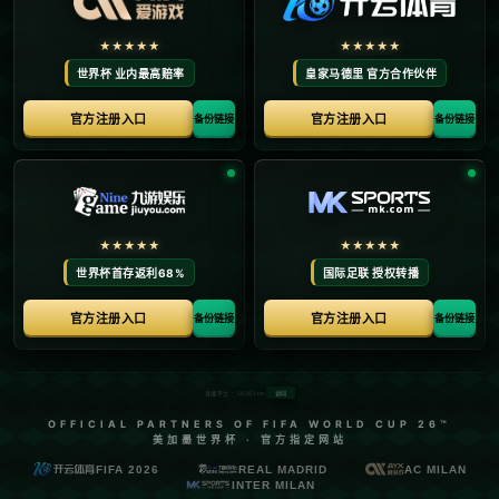
我们的服务
享受电竞的乐趣 与激情